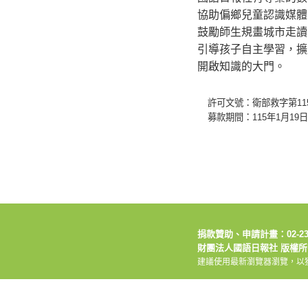
協助偏鄉兒童認識媒體
鼓勵師生規畫城市走讀
引導孩子自主學習，擴
開啟知識的大門。
許可文號：衛部救字第1151
募款期間：115年1月19日
捐款贊助、申請計畫：02-2392
財團法人國語日報社 版權所有 Copyri
建議使用最新瀏覽器瀏覽，以