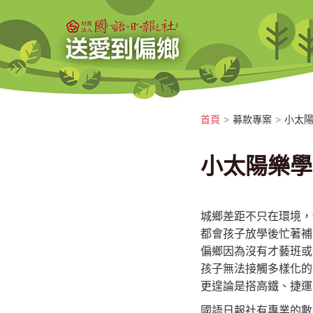
首頁
募款專案
小太
小太陽樂學
城鄉差距不只在環境，
都會孩子放學後忙著補
偏鄉因為沒有才藝班或
孩子無法接觸多樣化的
更遑論是搭高鐵、捷運
國語日報社有專業的數